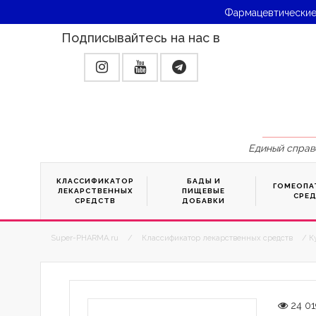
Фармацевтические
Подписывайтесь на нас в
Единый справ
КЛАССИФИКАТОР
БАДЫ И
ГОМЕОПА
ЛЕКАРСТВЕННЫХ
ПИЩЕВЫЕ
СРЕ
СРЕДСТВ
ДОБАВКИ
Super-PHARMA.ru
/
Классификатор лекарственных средств
/ К
24 01