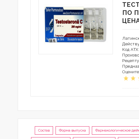
ТЕС
ПО 
ЦЕН
Латинск
Действ
Код АТХ
Произво
Рецепту
Предна
Оцените
Состав
Форма выпуска
Фармакологическое дей