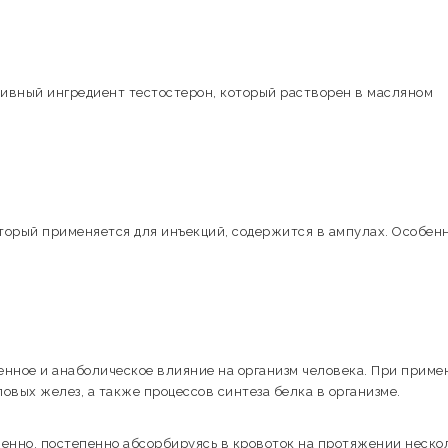
тивный ингредиент тестостерон, который растворен в масляном
оторый применяется для инъекций, содержится в ампулах. Особен
енное и анаболическое влияние на организм человека. При приме
вых желез, а также процессов синтеза белка в организме.
енно, постепенно абсорбируясь в кровоток на протяжении неско