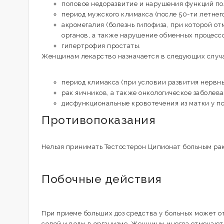
половое недоразвитие и нарушения функций по
период мужского климакса (после 50-ти летнего
акромегалия (болезнь гипофиза, при которой о
органов, а также нарушение обменных процессо
гипертрофия простаты.
Женщинам лекарство назначается в следующих случа
период климакса (при условии развития нервны
рак яичников, а также онкологическое заболев
дисфункциональные кровотечения из матки у 
Противопоказания
Нельзя принимать Тестостерон Ципионат больным ра
Побочные действия
При приеме больших доз средства у больных может о
солей и воды в организме. Женщины иногда отмечают