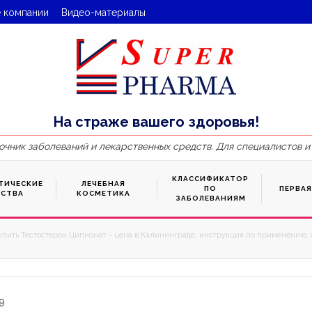
 компании
Видео-материалы
На страже вашего здоровья!
очник заболеваний и лекарственных средств. Для специалистов и
КЛАССИФИКАТОР
ТИЧЕСКИЕ
ЛЕЧЕБНАЯ
ПО
ПЕРВА
ДСТВА
КОСМЕТИКА
ЗАБОЛЕВАНИЯМ
упить Тестостерон Ципионат – цена в Калининграде, инструкция по применению, о
9