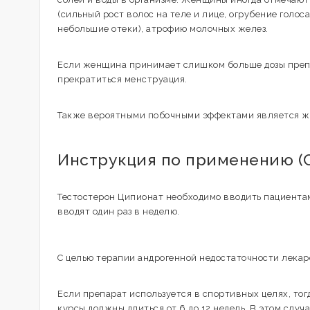
(сильный рост волос на теле и лице, огрубение голос
небольшие отеки), атрофию молочных желез.
Если женщина принимает слишком больше дозы препа
прекратиться менструация.
Также вероятными побочными эффектами является жи
Инструкция по применению (С
Тестостерон Ципионат необходимо вводить пациентам 
вводят один раз в неделю.
С целью терапии андрогенной недостаточности лекарс
Если препарат используется в спортивных целях, тог
курсы должны длиться от 6 до 12 недель. В этом слу