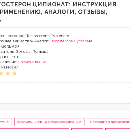
ТОСТЕРОН ЦИПИОНАТ: ИНСТРУКЦИЯ
ПРИМЕНЕНИЮ, АНАЛОГИ, ОТЗЫВЫ,
А
ое название: Testosterone Cypionate
ующее вещество/Аналог:
Testosterone Cypionate
: G03BA03
дитель: Genesis (Польша)
рное: Нет
значение:
Гормональные
 материал:
ствие
Фармакокинетика и фармакодинамика
Показания к применен